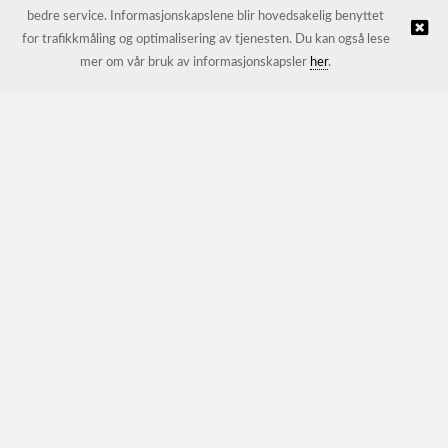
bedre service. Informasjonskapslene blir hovedsakelig benyttet
for trafikkmåling og optimalisering av tjenesten. Du kan også lese
© JL Trading AS |
Nettbutikk levert av Kréatif
mer om vår bruk av informasjonskapsler
her
.