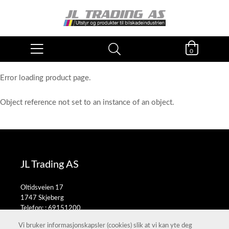
0
Error loading product page.
Object reference not set to an instance of an object.
JL Trading AS
Oltidsveien 17
1747 Skjeberg
Telefon: :
69151200
E-post:
salg@jltrading.no
Vi bruker informasjonskapsler (cookies) slik at vi kan yte deg