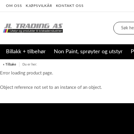
OM OSS
KJØPSVILKÅR
KONTAKT OSS
Billakk + tilbehør
Non Paint, sprøyter og utstyr
P
« Tilbake
Du er her:
Error loading product page.
Object reference not set to an instance of an object.