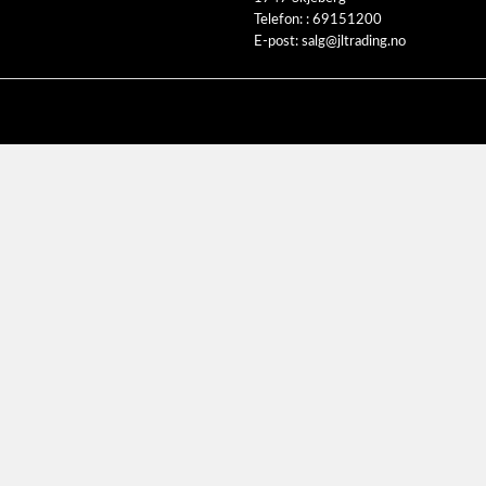
Telefon: :
69151200
E-post:
salg@jltrading.no