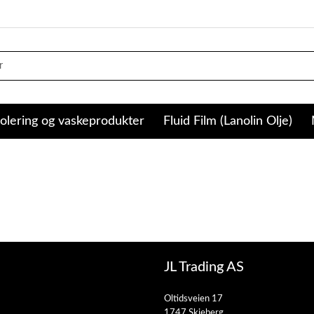
olering og vaskeprodukter
Fluid Film (Lanolin Olje)
JL Trading AS
Oltidsveien 17
1747 Skjeberg