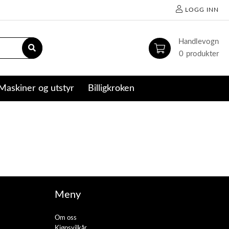
LOGG INN
0
Maskiner og utstyr
Billigkroken
Meny
Om oss
Kjøpsvilkår