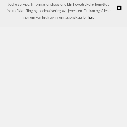
bedre service. Informasjonskapslene blir hovedsakelig benyttet
for trafikkmåling og optimalisering av tjenesten. Du kan også lese
© JL Trading AS |
Nettbutikk levert av Kréatif
mer om vår bruk av informasjonskapsler
her
.