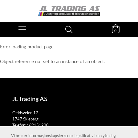
0
Error loading product page.
Object reference not set to an instance of an object.
JL Trading AS
Oltidsveien 17
1747 Skjeberg
Telefon: :
69151200
E-post:
salg@jltrading.no
Vi bruker informasjonskapsler (cookies) slik at vi kan yte deg