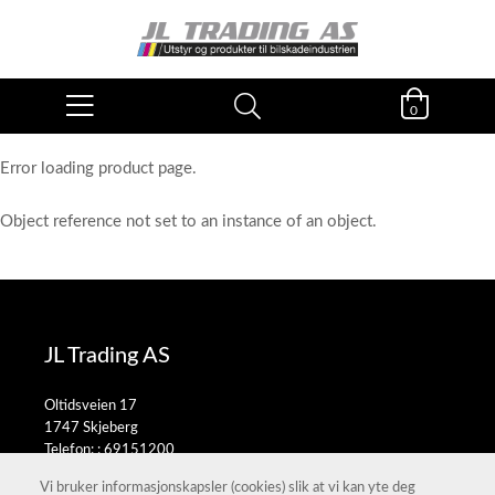
0
Error loading product page.
Object reference not set to an instance of an object.
JL Trading AS
Oltidsveien 17
1747 Skjeberg
Telefon: :
69151200
E-post:
salg@jltrading.no
Vi bruker informasjonskapsler (cookies) slik at vi kan yte deg