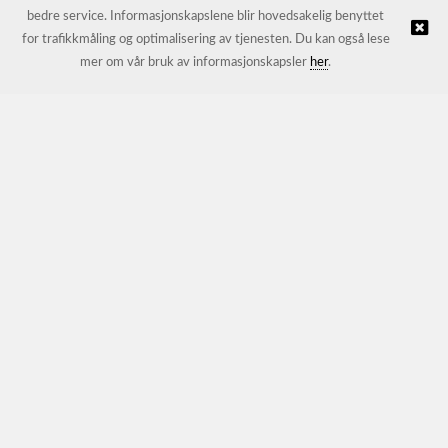
bedre service. Informasjonskapslene blir hovedsakelig benyttet
for trafikkmåling og optimalisering av tjenesten. Du kan også lese
© JL Trading AS |
Nettbutikk levert av Kréatif
mer om vår bruk av informasjonskapsler
her
.