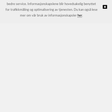
bedre service. Informasjonskapslene blir hovedsakelig benyttet
for trafikkmåling og optimalisering av tjenesten. Du kan også lese
© JL Trading AS |
Nettbutikk levert av Kréatif
mer om vår bruk av informasjonskapsler
her
.