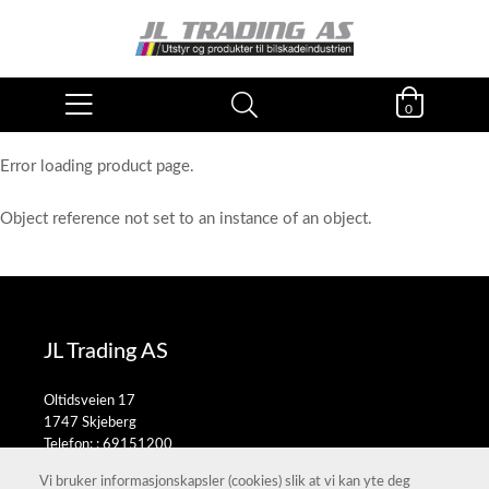
0
Error loading product page.
Object reference not set to an instance of an object.
JL Trading AS
Oltidsveien 17
1747 Skjeberg
Telefon: :
69151200
E-post:
salg@jltrading.no
Vi bruker informasjonskapsler (cookies) slik at vi kan yte deg