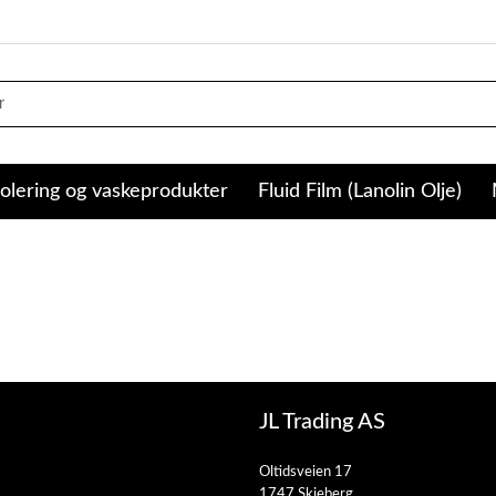
olering og vaskeprodukter
Fluid Film (Lanolin Olje)
JL Trading AS
Oltidsveien 17
1747 Skjeberg