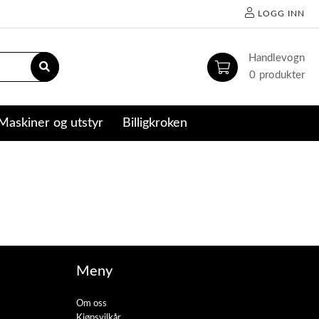
LOGG INN
0
Maskiner og utstyr
Billigkroken
Meny
Om oss
Kjøpsvilkår