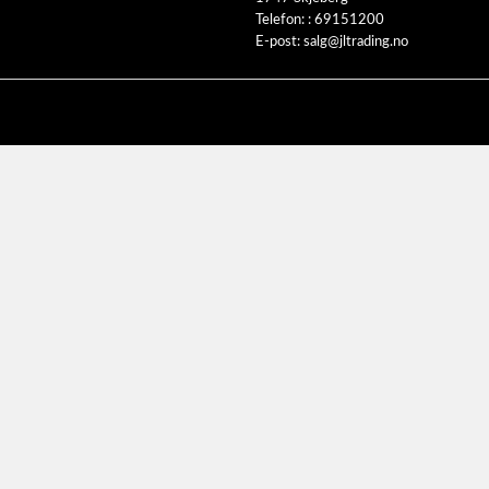
Telefon: :
69151200
E-post:
salg@jltrading.no