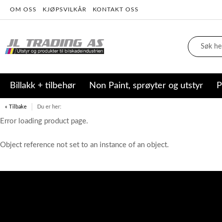
OM OSS
KJØPSVILKÅR
KONTAKT OSS
Billakk + tilbehør
Non Paint, sprøyter og utstyr
P
« Tilbake
Du er her:
Error loading product page.
Object reference not set to an instance of an object.