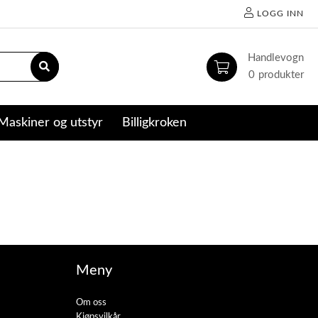
LOGG INN
0
Maskiner og utstyr
Billigkroken
Meny
Om oss
Kjøpsvilkår