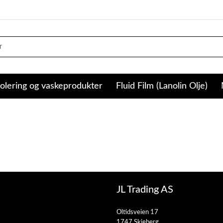
olering og vaskeprodukter
Fluid Film (Lanolin Olje)
JL Trading AS
Oltidsveien 17
1747 Skjeberg