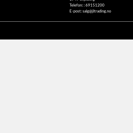
Telefon: :
69151200
E-post:
salg@jltrading.no