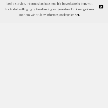
bedre service. Informasjonskapslene blir hovedsakelig benyttet
for trafikkmåling og optimalisering av tjenesten. Du kan også lese
© JL Trading AS |
Nettbutikk levert av Kréatif
mer om vår bruk av informasjonskapsler
her
.