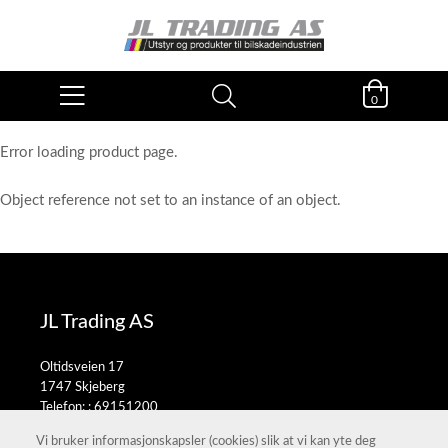
0
Error loading product page.
Object reference not set to an instance of an object.
JL Trading AS
Oltidsveien 17
1747 Skjeberg
Telefon: :
69151200
E-post:
salg@jltrading.no
Vi bruker informasjonskapsler (cookies) slik at vi kan yte deg