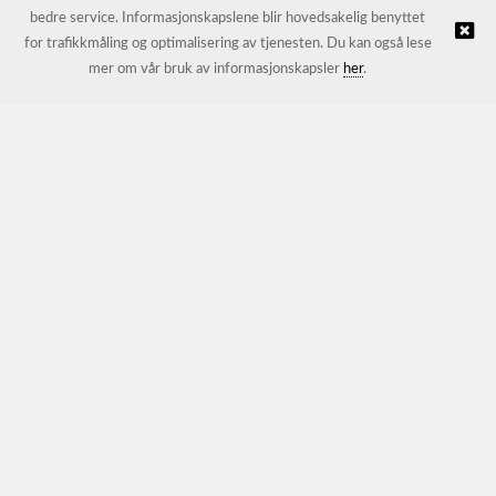
bedre service. Informasjonskapslene blir hovedsakelig benyttet
for trafikkmåling og optimalisering av tjenesten. Du kan også lese
© JL Trading AS |
Nettbutikk levert av Kréatif
mer om vår bruk av informasjonskapsler
her
.