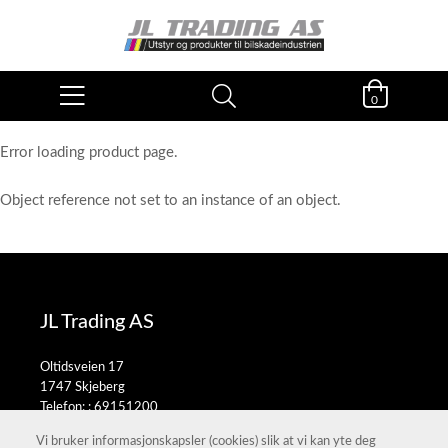
0
Error loading product page.
Object reference not set to an instance of an object.
JL Trading AS
Oltidsveien 17
1747 Skjeberg
Telefon: :
69151200
E-post:
salg@jltrading.no
Vi bruker informasjonskapsler (cookies) slik at vi kan yte deg