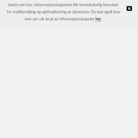
bedre service. Informasjonskapslene blir hovedsakelig benyttet
for trafikkmåling og optimalisering av tjenesten. Du kan også lese
© JL Trading AS |
Nettbutikk levert av Kréatif
mer om vår bruk av informasjonskapsler
her
.