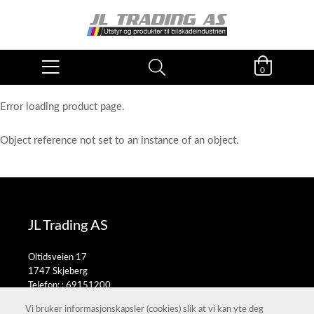
0
Error loading product page.
Object reference not set to an instance of an object.
JL Trading AS
Oltidsveien 17
1747 Skjeberg
Telefon: :
69151200
E-post:
salg@jltrading.no
Vi bruker informasjonskapsler (cookies) slik at vi kan yte deg