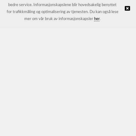
bedre service. Informasjonskapslene blir hovedsakelig benyttet
for trafikkmåling og optimalisering av tjenesten. Du kan også lese
© JL Trading AS |
Nettbutikk levert av Kréatif
mer om vår bruk av informasjonskapsler
her
.