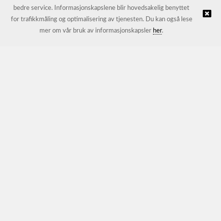
bedre service. Informasjonskapslene blir hovedsakelig benyttet
for trafikkmåling og optimalisering av tjenesten. Du kan også lese
© JL Trading AS |
Nettbutikk levert av Kréatif
mer om vår bruk av informasjonskapsler
her
.