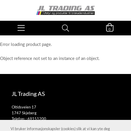
0
Error loading product page.
Object reference not set to an instance of an object.
JL Trading AS
Oltidsveien 17
1747 Skjeberg
Telefon: :
69151200
E-post:
salg@jltrading.no
Vi bruker informasjonskapsler (cookies) slik at vi kan yte deg