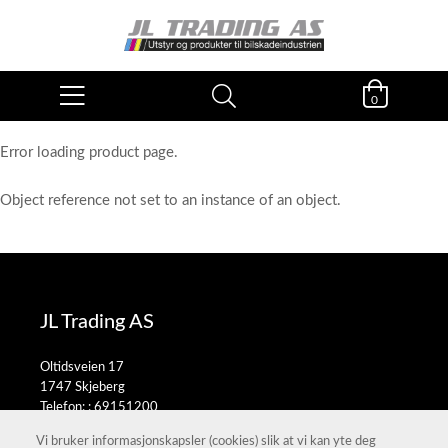
0
Error loading product page.
Object reference not set to an instance of an object.
JL Trading AS
Oltidsveien 17
1747 Skjeberg
Telefon: :
69151200
E-post:
salg@jltrading.no
Vi bruker informasjonskapsler (cookies) slik at vi kan yte deg