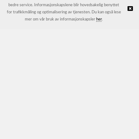
bedre service. Informasjonskapslene blir hovedsakelig benyttet
for trafikkmåling og optimalisering av tjenesten. Du kan også lese
© JL Trading AS |
Nettbutikk levert av Kréatif
mer om vår bruk av informasjonskapsler
her
.