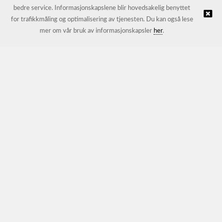
bedre service. Informasjonskapslene blir hovedsakelig benyttet
for trafikkmåling og optimalisering av tjenesten. Du kan også lese
© JL Trading AS |
Nettbutikk levert av Kréatif
mer om vår bruk av informasjonskapsler
her
.