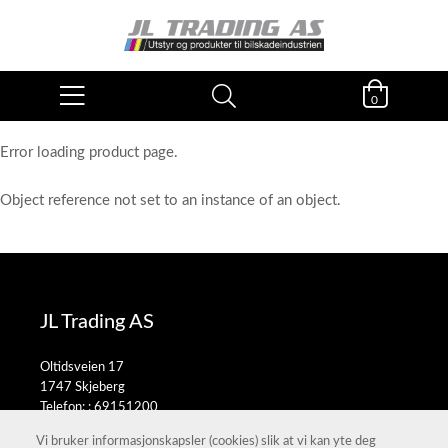
0
Error loading product page.
Object reference not set to an instance of an object.
JL Trading AS
Oltidsveien 17
1747 Skjeberg
Telefon: :
69151200
E-post:
salg@jltrading.no
Vi bruker informasjonskapsler (cookies) slik at vi kan yte deg