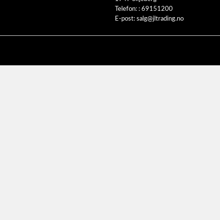
Telefon: :
69151200
E-post:
salg@jltrading.no