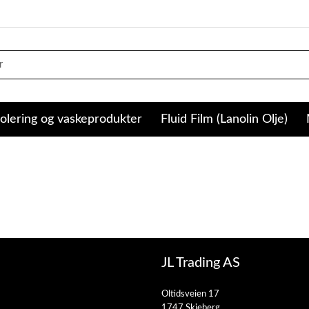
olering og vaskeprodukter
Fluid Film (Lanolin Olje)
JL Trading AS
Oltidsveien 17
1747 Skjeberg