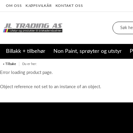
OM OSS
KJØPSVILKÅR
KONTAKT OSS
Billakk + tilbehør
Non Paint, sprøyter og utstyr
P
« Tilbake
Du er her:
Error loading product page.
Object reference not set to an instance of an object.