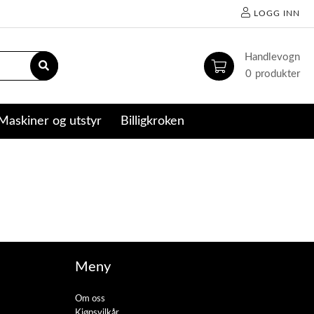
LOGG INN
0
Maskiner og utstyr
Billigkroken
Meny
Om oss
Kjøpsvilkår