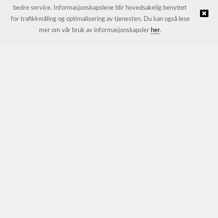
bedre service. Informasjonskapslene blir hovedsakelig benyttet
for trafikkmåling og optimalisering av tjenesten. Du kan også lese
© JL Trading AS |
Nettbutikk levert av Kréatif
mer om vår bruk av informasjonskapsler
her
.