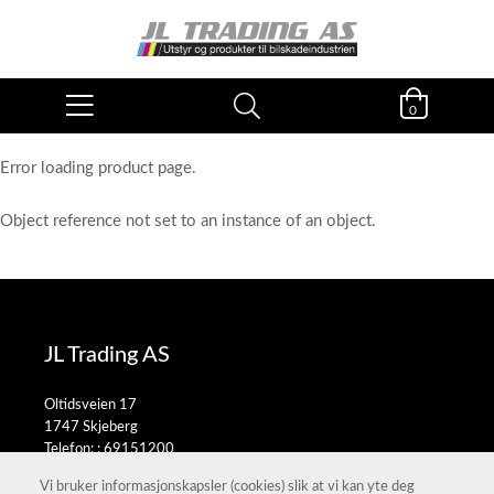
0
Error loading product page.
Object reference not set to an instance of an object.
JL Trading AS
Oltidsveien 17
1747 Skjeberg
Telefon: :
69151200
E-post:
salg@jltrading.no
Vi bruker informasjonskapsler (cookies) slik at vi kan yte deg