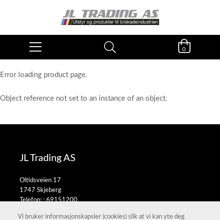
0
Error loading product page.
Object reference not set to an instance of an object.
JL Trading AS
Oltidsveien 17
1747 Skjeberg
Telefon: :
69151200
E-post:
salg@jltrading.no
Vi bruker informasjonskapsler (cookies) slik at vi kan yte deg