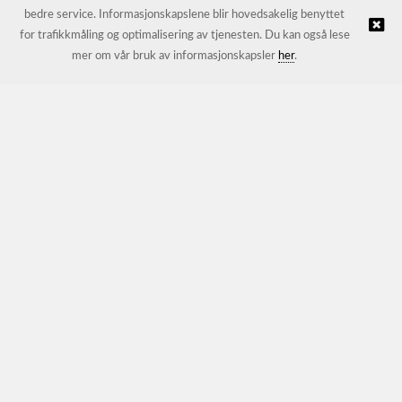
bedre service. Informasjonskapslene blir hovedsakelig benyttet
for trafikkmåling og optimalisering av tjenesten. Du kan også lese
© JL Trading AS |
Nettbutikk levert av Kréatif
mer om vår bruk av informasjonskapsler
her
.