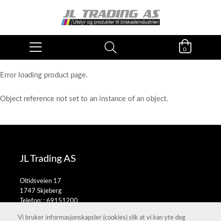
0
Error loading product page.
Object reference not set to an instance of an object.
JL Trading AS
Oltidsveien 17
1747 Skjeberg
Telefon: :
69151200
E-post:
salg@jltrading.no
Vi bruker informasjonskapsler (cookies) slik at vi kan yte deg