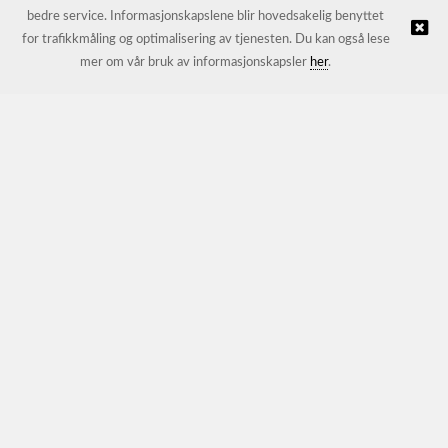
bedre service. Informasjonskapslene blir hovedsakelig benyttet
for trafikkmåling og optimalisering av tjenesten. Du kan også lese
© JL Trading AS |
Nettbutikk levert av Kréatif
mer om vår bruk av informasjonskapsler
her
.