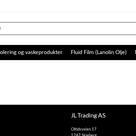
olering og vaskeprodukter
Fluid Film (Lanolin Olje)
JL Trading AS
Oltidsveien 17
1747 Skjeberg