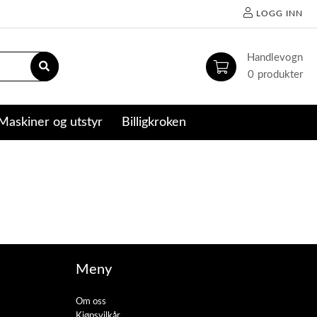
LOGG INN
0
Maskiner og utstyr
Billigkroken
Meny
Om oss
Kjøpsvilkår