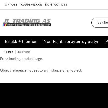
OM OSS
KJØPSVILKÅR
KONTAKT OSS
Billakk + tilbehør
Non Paint, sprøyter og utstyr
P
« Tilbake
Du er her:
Error loading product page.
Object reference not set to an instance of an object.