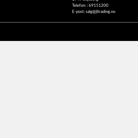
Telefon: :
69151200
E-post:
salg@jltrading.no