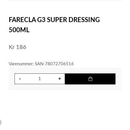
item
0
Item
1
FARECLA G3 SUPER DRESSING
of
1
500ML
Kr
186
Varenummer: SAN-78072706516
}