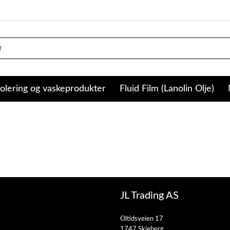
olering og vaskeprodukter
Fluid Film (Lanolin Olje)
JL Trading AS
Oltidsveien 17
1747 Skjeberg