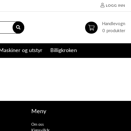
LOGG INN
0
Maskiner og utstyr
Billigkroken
Meny
Om oss
Kjøpsvilkår