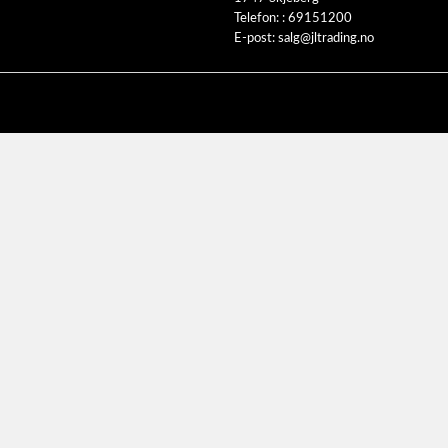
Telefon: :
69151200
E-post:
salg@jltrading.no