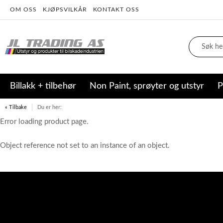
OM OSS
KJØPSVILKÅR
KONTAKT OSS
Billakk + tilbehør
Non Paint, sprøyter og utstyr
P
« Tilbake
Du er her:
Error loading product page.
Object reference not set to an instance of an object.