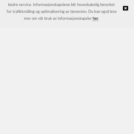
bedre service. Informasjonskapslene blir hovedsakelig benyttet
for trafikkmåling og optimalisering av tjenesten. Du kan også lese
© JL Trading AS |
Nettbutikk levert av Kréatif
mer om vår bruk av informasjonskapsler
her
.