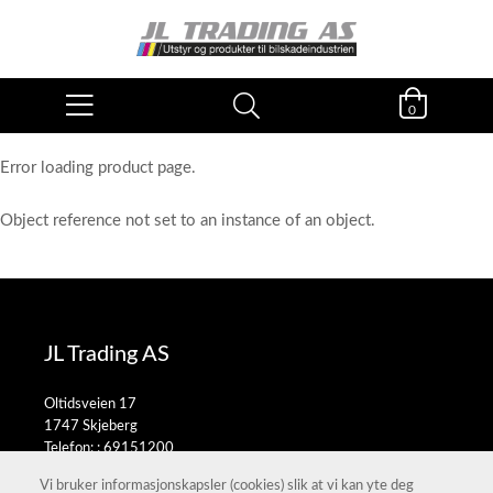
0
Error loading product page.
Object reference not set to an instance of an object.
JL Trading AS
Oltidsveien 17
1747 Skjeberg
Telefon: :
69151200
E-post:
salg@jltrading.no
Vi bruker informasjonskapsler (cookies) slik at vi kan yte deg