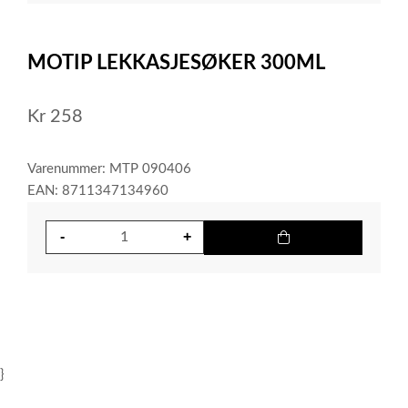
item
0
Item
1
MOTIP LEKKASJESØKER 300ML
of
1
Kr
258
Varenummer: MTP 090406
EAN: 8711347134960
}