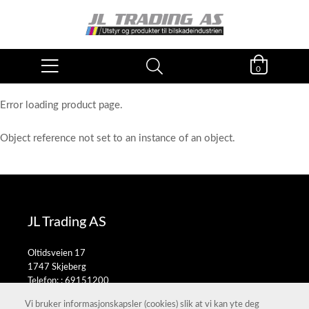
0
Error loading product page.
Object reference not set to an instance of an object.
JL Trading AS
Oltidsveien 17
1747 Skjeberg
Telefon: :
69151200
E-post:
salg@jltrading.no
Vi bruker informasjonskapsler (cookies) slik at vi kan yte deg