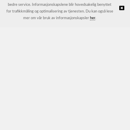
bedre service. Informasjonskapslene blir hovedsakelig benyttet
for trafikkmåling og optimalisering av tjenesten. Du kan også lese
© JL Trading AS |
Nettbutikk levert av Kréatif
mer om vår bruk av informasjonskapsler
her
.