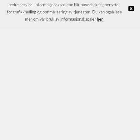
bedre service. Informasjonskapslene blir hovedsakelig benyttet
for trafikkmåling og optimalisering av tjenesten. Du kan også lese
© JL Trading AS |
Nettbutikk levert av Kréatif
mer om vår bruk av informasjonskapsler
her
.