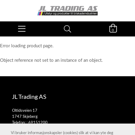
0
Error loading product page.
Object reference not set to an instance of an object.
JL Trading AS
Oltidsveien 17
1747 Skjeberg
Telefon: :
69151200
E-post:
salg@jltrading.no
Vi bruker informasjonskapsler (cookies) slik at vi kan yte deg