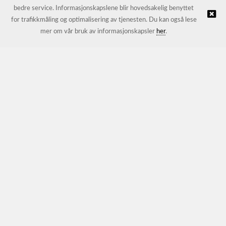
bedre service. Informasjonskapslene blir hovedsakelig benyttet
for trafikkmåling og optimalisering av tjenesten. Du kan også lese
© JL Trading AS |
Nettbutikk levert av Kréatif
mer om vår bruk av informasjonskapsler
her
.