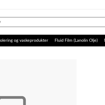
olering og vaskeprodukter
Fluid Film (Lanolin Olje)