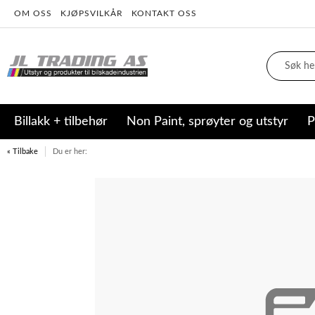
OM OSS
KJØPSVILKÅR
KONTAKT OSS
Billakk + tilbehør
Non Paint, sprøyter og utstyr
P
« Tilbake
Du er her: