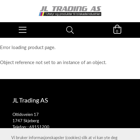
0
Error loading product page.
Object reference not set to an instance of an object.
JL Trading AS
Oltidsveien 17
1747 Skjeberg
Telefon: :
69151200
E-post:
salg@jltrading.no
Vi bruker informasjonskapsler (cookies) slik at vi kan yte deg