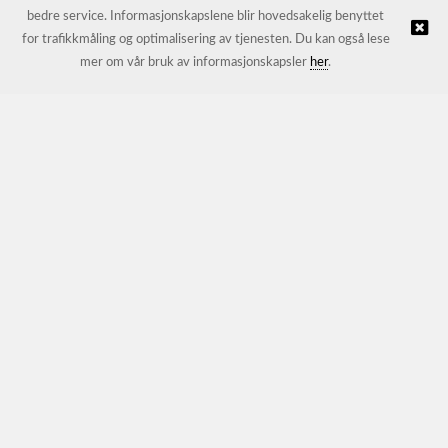
bedre service. Informasjonskapslene blir hovedsakelig benyttet
for trafikkmåling og optimalisering av tjenesten. Du kan også lese
© JL Trading AS |
Nettbutikk levert av Kréatif
mer om vår bruk av informasjonskapsler
her
.