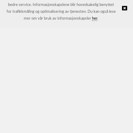
bedre service. Informasjonskapslene blir hovedsakelig benyttet
for trafikkmåling og optimalisering av tjenesten. Du kan også lese
© JL Trading AS |
Nettbutikk levert av Kréatif
mer om vår bruk av informasjonskapsler
her
.