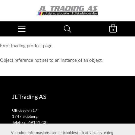
0
Error loading product page.
Object reference not set to an instance of an object.
JL Trading AS
Oltidsveien 17
1747 Skjeberg
Telefon: :
69151200
E-post:
salg@jltrading.no
Vi bruker informasjonskapsler (cookies) slik at vi kan yte deg