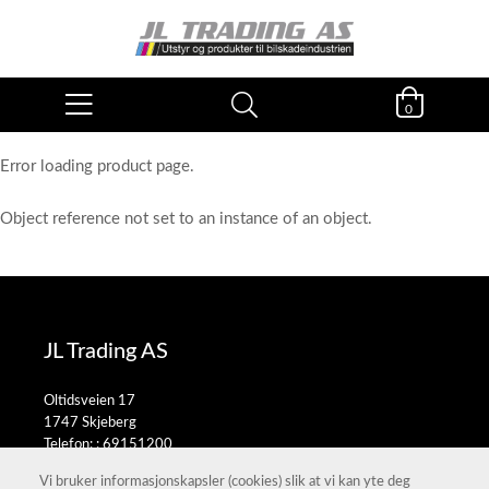
0
Error loading product page.
Object reference not set to an instance of an object.
JL Trading AS
Oltidsveien 17
1747 Skjeberg
Telefon: :
69151200
E-post:
salg@jltrading.no
Vi bruker informasjonskapsler (cookies) slik at vi kan yte deg