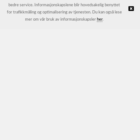
bedre service. Informasjonskapslene blir hovedsakelig benyttet
for trafikkmåling og optimalisering av tjenesten. Du kan også lese
© JL Trading AS |
Nettbutikk levert av Kréatif
mer om vår bruk av informasjonskapsler
her
.