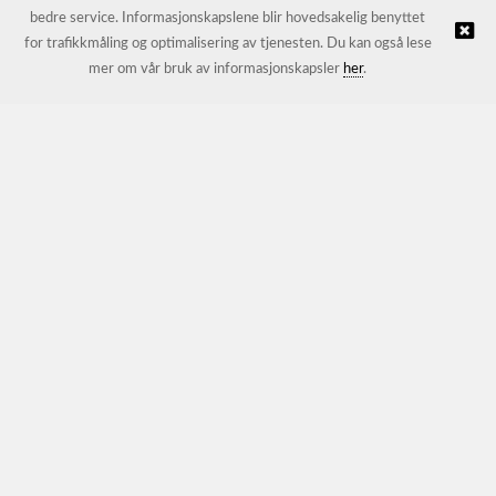
bedre service. Informasjonskapslene blir hovedsakelig benyttet
for trafikkmåling og optimalisering av tjenesten. Du kan også lese
© JL Trading AS |
Nettbutikk levert av Kréatif
mer om vår bruk av informasjonskapsler
her
.