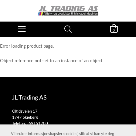
0
Error loading product page.
Object reference not set to an instance of an object.
JL Trading AS
Oltidsveien 17
1747 Skjeberg
Telefon: :
69151200
E-post:
salg@jltrading.no
Vi bruker informasjonskapsler (cookies) slik at vi kan yte deg