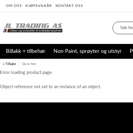
OM OSS
KJØPSVILKÅR
KONTAKT OSS
Billakk + tilbehør
Non Paint, sprøyter og utstyr
P
« Tilbake
Du er her:
Error loading product page.
Object reference not set to an instance of an object.