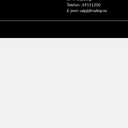
Telefon: :
69151200
E-post:
salg@jltrading.no