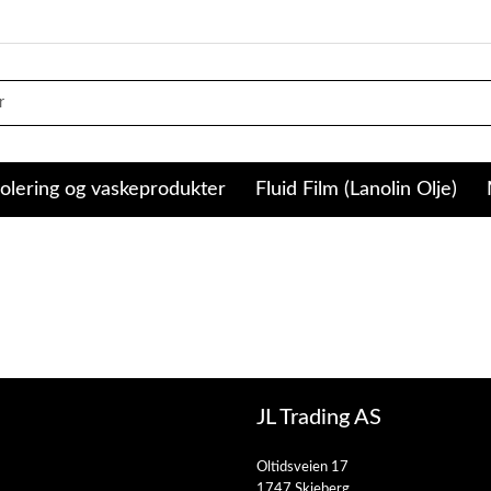
olering og vaskeprodukter
Fluid Film (Lanolin Olje)
JL Trading AS
Oltidsveien 17
1747 Skjeberg