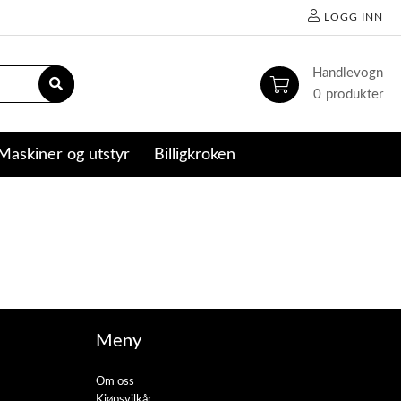
LOGG INN
0
Maskiner og utstyr
Billigkroken
Meny
Om oss
Kjøpsvilkår