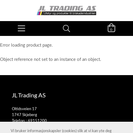
0
Error loading product page.
Object reference not set to an instance of an object.
JL Trading AS
Oltidsveien 17
1747 Skjeberg
Telefon: :
69151200
E-post:
salg@jltrading.no
Vi bruker informasjonskapsler (cookies) slik at vi kan yte deg