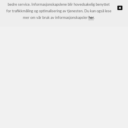
bedre service. Informasjonskapslene blir hovedsakelig benyttet
for trafikkmåling og optimalisering av tjenesten. Du kan også lese
© JL Trading AS |
Nettbutikk levert av Kréatif
mer om vår bruk av informasjonskapsler
her
.