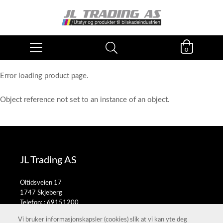
0
Error loading product page.
Object reference not set to an instance of an object.
JL Trading AS
Oltidsveien 17
1747 Skjeberg
Telefon: :
69151200
E-post:
salg@jltrading.no
Vi bruker informasjonskapsler (cookies) slik at vi kan yte deg