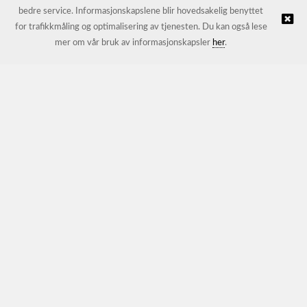
bedre service. Informasjonskapslene blir hovedsakelig benyttet
for trafikkmåling og optimalisering av tjenesten. Du kan også lese
© JL Trading AS |
Nettbutikk levert av Kréatif
mer om vår bruk av informasjonskapsler
her
.