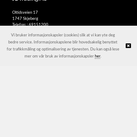
Oltidsveien 17
1747 Skjeberg
Telefon: :
69151200
E-post:
salg@jltrading.no
Vi bruker informasjonskapsler (cookies) slik at vi kan yte deg
bedre service. Informasjonskapslene blir hovedsakelig benyttet
for trafikkmåling og optimalisering av tjenesten. Du kan også lese
© JL Trading AS |
Nettbutikk levert av Kréatif
mer om vår bruk av informasjonskapsler
her
.