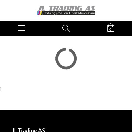
0
}
JL Trading AS