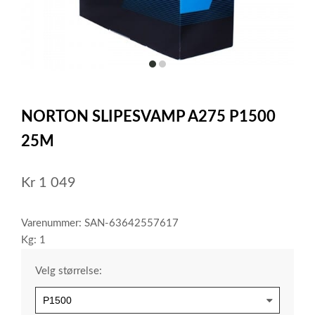
item
item
0
1
Item
1
NORTON SLIPESVAMP A275 P1500
of
2
25M
Kr
1 049
Varenummer: SAN-63642557617
Kg: 1
Velg størrelse: