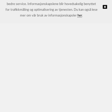
bedre service. Informasjonskapslene blir hovedsakelig benyttet
for trafikkmåling og optimalisering av tjenesten. Du kan også lese
© JL Trading AS |
Nettbutikk levert av Kréatif
mer om vår bruk av informasjonskapsler
her
.