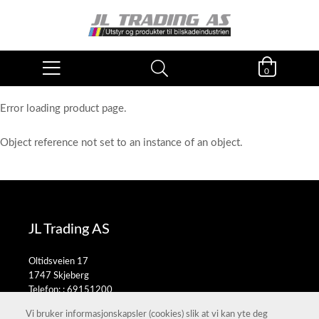
0
Error loading product page.
Object reference not set to an instance of an object.
JL Trading AS
Oltidsveien 17
1747 Skjeberg
Telefon: :
69151200
E-post:
salg@jltrading.no
Vi bruker informasjonskapsler (cookies) slik at vi kan yte deg