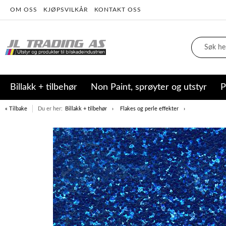
OM OSS
KJØPSVILKÅR
KONTAKT OSS
Billakk + tilbehør
Non Paint, sprøyter og utstyr
P
« Tilbake
Du er her:
Billakk + tilbehør
Flakes og perle effekter