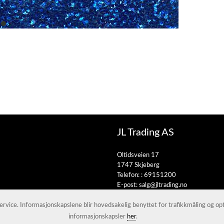
item
0
JL Trading AS
Oltidsveien 17
1747 Skjeberg
Telefon: :
69151200
E-post:
salg@jltrading.no
 service. Informasjonskapslene blir hovedsakelig benyttet for trafikkmåling og o
informasjonskapsler
her
.