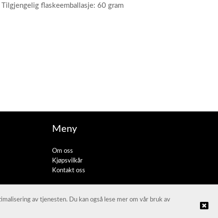
Tilgjengelig flaskeemballasje: 60 gram
Meny
Om oss
Kjøpsvilkår
Kontakt oss
ptimalisering av tjenesten. Du kan også lese mer om vår bruk av
© JL Trading AS |
Nettbutikk levert av Kréatif