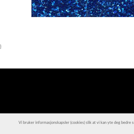
Item
1
of
1
}
Vi bruker informasjonskapsler (cookies) slik at vi kan yte deg bedre