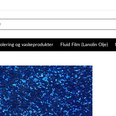
olering og vaskeprodukter
Fluid Film (Lanolin Olje)