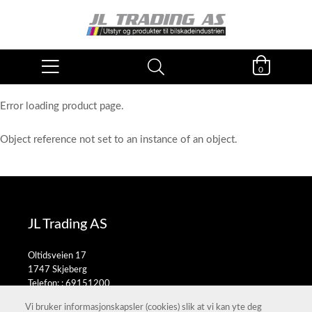
0
Error loading product page.
Object reference not set to an instance of an object.
JL Trading AS
Oltidsveien 17
1747 Skjeberg
Telefon: :
69151200
E-post:
salg@jltrading.no
Vi bruker informasjonskapsler (cookies) slik at vi kan yte deg