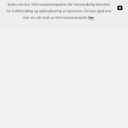
bedre service. Informasjonskapslene blir hovedsakelig benyttet
for trafikkmåling og optimalisering av tjenesten. Du kan også lese
© JL Trading AS |
Nettbutikk levert av Kréatif
mer om vår bruk av informasjonskapsler
her
.