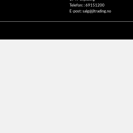
Telefon: :
69151200
E-post:
salg@jltrading.no