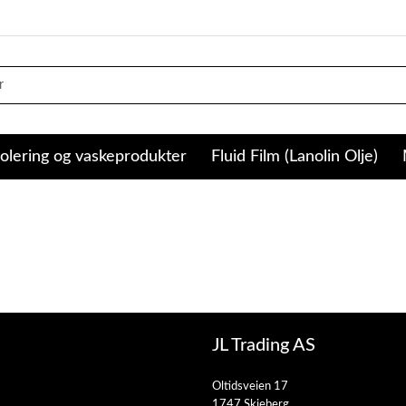
olering og vaskeprodukter
Fluid Film (Lanolin Olje)
JL Trading AS
Oltidsveien 17
1747 Skjeberg