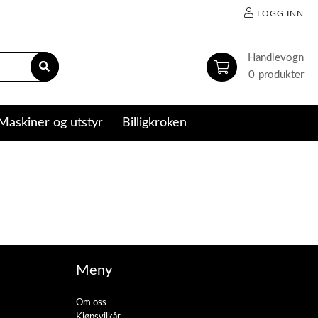
LOGG INN
0
Maskiner og utstyr
Billigkroken
Meny
Om oss
Kjøpsvilkår