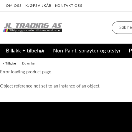
OM OSS
KJØPSVILKÅR
KONTAKT OSS
Billakk + tilbehør
Non Paint, sprøyter og utstyr
P
« Tilbake
Du er her:
Error loading product page.
Object reference not set to an instance of an object.