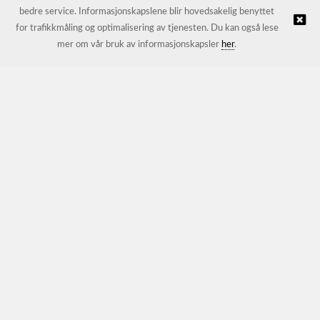
bedre service. Informasjonskapslene blir hovedsakelig benyttet
for trafikkmåling og optimalisering av tjenesten. Du kan også lese
© JL Trading AS |
Nettbutikk levert av Kréatif
mer om vår bruk av informasjonskapsler
her
.