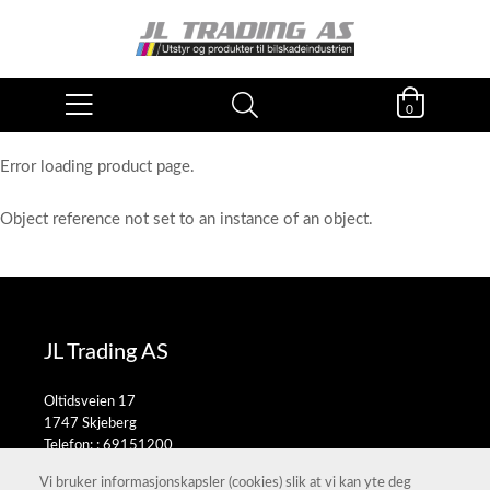
0
Error loading product page.
Object reference not set to an instance of an object.
JL Trading AS
Oltidsveien 17
1747 Skjeberg
Telefon: :
69151200
E-post:
salg@jltrading.no
Vi bruker informasjonskapsler (cookies) slik at vi kan yte deg