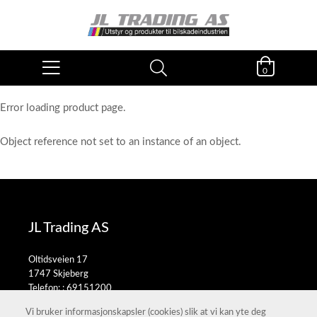
0
Error loading product page.
Object reference not set to an instance of an object.
JL Trading AS
Oltidsveien 17
1747 Skjeberg
Telefon: :
69151200
E-post:
salg@jltrading.no
Vi bruker informasjonskapsler (cookies) slik at vi kan yte deg