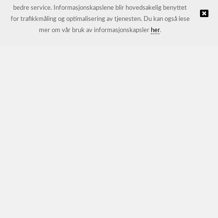
bedre service. Informasjonskapslene blir hovedsakelig benyttet
for trafikkmåling og optimalisering av tjenesten. Du kan også lese
© JL Trading AS |
Nettbutikk levert av Kréatif
mer om vår bruk av informasjonskapsler
her
.