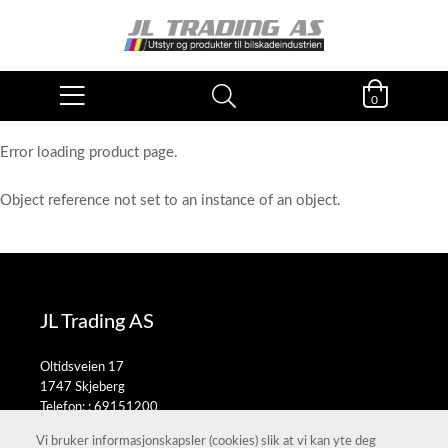
0
Error loading product page.
Object reference not set to an instance of an object.
JL Trading AS
Oltidsveien 17
1747 Skjeberg
Telefon: :
69151200
E-post:
salg@jltrading.no
Vi bruker informasjonskapsler (cookies) slik at vi kan yte deg