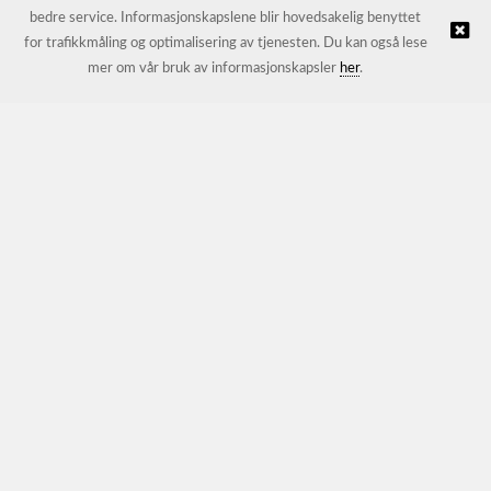
bedre service. Informasjonskapslene blir hovedsakelig benyttet
for trafikkmåling og optimalisering av tjenesten. Du kan også lese
© JL Trading AS |
Nettbutikk levert av Kréatif
mer om vår bruk av informasjonskapsler
her
.